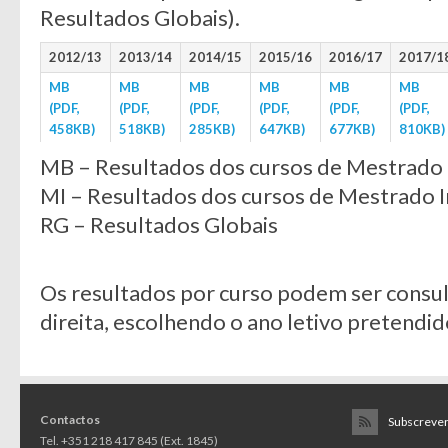
Resultados Globais).
2012/13
2013/14
2014/15
2015/16
2016/17
2017/1
MB
MB
MB
MB
MB
MB
(PDF,
(PDF,
(PDF,
(PDF,
(PDF,
(PDF,
458KB)
518KB)
285KB)
647KB)
677KB)
810KB)
MI (PDF,
MI (PDF,
MI (PDF,
MI (PDF,
MI (PDF,
MI (PDF
MB – Resultados dos cursos de Mestrado
447KB)
524KB)
285KB)
645KB)
678KB)
814KB)
MI – Resultados dos cursos de Mestrado 
RG – Resultados Globais
Os resultados por curso podem ser consu
direita, escolhendo o ano letivo pretendid
Contactos
Subscrever
Tel. +351 218 417 845 (Ext. 1845)