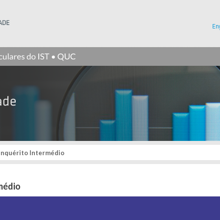
Instituto Superior Técnico
En
nquérito Intermédio
médio